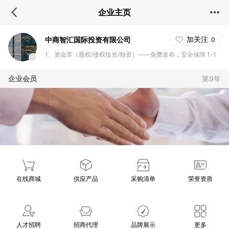
企业主页
加关注
中商智汇国际投资有限公司
0
1、资金库（股权/债权投资/独资）——免费发布，安全保障 1-1
资金分类（领域/地区） 1-2 投资意向 投资主体（企业/个人）、
企业会员
第9年
投资额度（万元）、投资领域、投资方式 2、项目库（股权式/环
境项目/个人项目融资合作）——详情、约谈 2-1 项目分类（领
域/地区） 2-2 项目信息 注：领域：节能环保、健康产业、基
建、IT智能、旅游、矿产资源、 农牧渔林、其他 地区：广东省、
浙江省、江苏省、北京市、上海市、重庆市、天津市 更多 3、项
目接生 3-1 项目调查
在线商城
供应产品
采购清单
荣誉资质
人才招聘
招商代理
品牌展示
更多